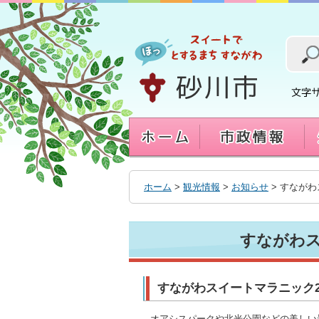
本
文
へ
移
動
す
る
ホーム
>
観光情報
>
お知らせ
> すながわ
すながわス
すながわスイートマラニック2
オアシスパークや北光公園などの美しい