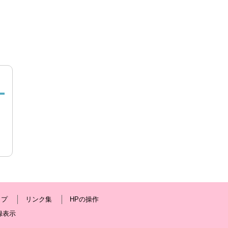
ップ
リンク集
HPの操作
録表示