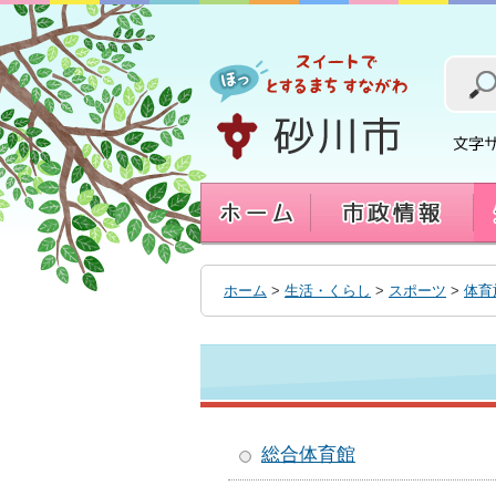
本
文
へ
移
動
す
る
ホーム
>
生活・くらし
>
スポーツ
>
体育
総合体育館