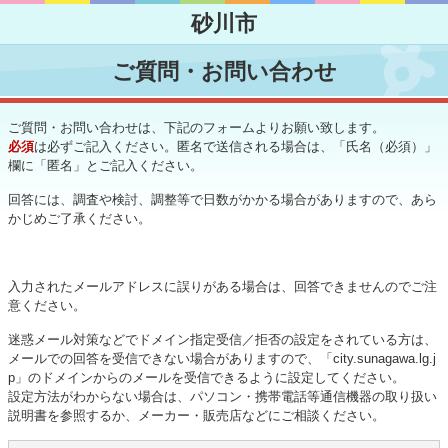
ナ
ビ
ゲ
ご質問・お問い合わせ
ー
シ
ョ
ご質問・お問い合わせは、下記のフォームよりお願い致します。
ン
必須
を
は必ずご記入ください。匿名で送信される場合は、「氏名（必須）」
欄に「匿名」とご記入ください。
飛
ば
回答には、調査や検討、調整等で日数がかかる場合がありますので、あら
す
かじめご了承ください。
入力されたメールアドレスに誤りがある場合は、回答できませんのでご注
意ください。
迷惑メール対策などでドメイン指定受信／拒否の設定をされている方は、
メールでの回答を受信できない場合がありますので、「city.sunagawa.lg.j
p」のドメインからのメールを受信できるように設定してください。
設定方法がわからない場合は、パソコン・携帯電話等通信機器の取り扱い
説明書を参照するか、メーカー・販売店などにご相談ください。