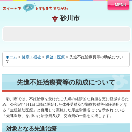
MENU
本
文
へ
移
動
す
る
ホーム
>
健康・福祉
>
保健・医療
> 先進不妊治療費等の助成につい
て
先進不妊治療費等の助成について
砂川市では、不妊治療を受けたご夫婦の経済的な負担を更に軽減するた
め、令和5年4月1日以降に開始した体外受精及び顕微授精等保険適用とな
る「生殖補助医療」と併用して実施した厚生労働省にて告示されている
「先進医療」を用いた治療費及び、交通費の一部を助成します。
対象となる先進治療