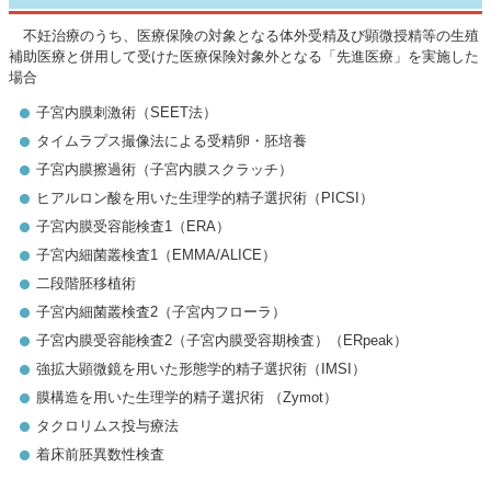
不妊治療のうち、医療保険の対象となる体外受精及び顕微授精等の生殖
補助医療と併用して受けた医療保険対象外となる「先進医療」を実施した
場合
子宮内膜刺激術（SEET法）
タイムラプス撮像法による受精卵・胚培養
子宮内膜擦過術（子宮内膜スクラッチ）
ヒアルロン酸を用いた生理学的精子選択術（PICSI）
子宮内膜受容能検査1（ERA）
子宮内細菌叢検査1（EMMA/ALICE）
二段階胚移植術
子宮内細菌叢検査2（子宮内フローラ）
子宮内膜受容能検査2（子宮内膜受容期検査）（ERpeak）
強拡大顕微鏡を用いた形態学的精子選択術（IMSI）
膜構造を用いた生理学的精子選択術 （Zymot）
タクロリムス投与療法
着床前胚異数性検査