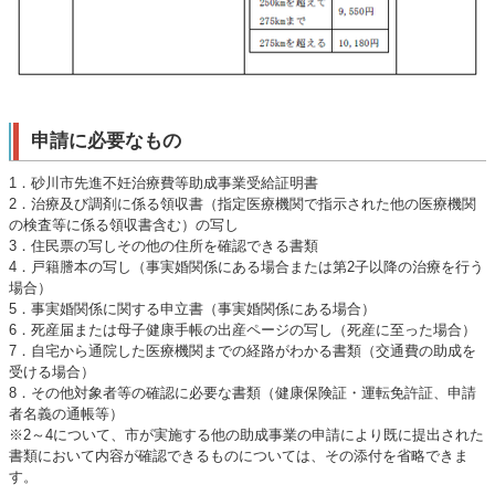
申請に必要なもの
1．砂川市先進不妊治療費等助成事業受給証明書
2．治療及び調剤に係る領収書（指定医療機関で指示された他の医療機関
の検査等に係る領収書含む）の写し
3．住民票の写しその他の住所を確認できる書類
4．戸籍謄本の写し（事実婚関係にある場合または第2子以降の治療を行う
場合）
5．事実婚関係に関する申立書（事実婚関係にある場合）
6．死産届または母子健康手帳の出産ページの写し（死産に至った場合）
7．自宅から通院した医療機関までの経路がわかる書類（交通費の助成を
受ける場合）
8．その他対象者等の確認に必要な書類（健康保険証・運転免許証、申請
者名義の通帳等）
※2～4について、市が実施する他の助成事業の申請により既に提出された
書類において内容が確認できるものについては、その添付を省略できま
す。