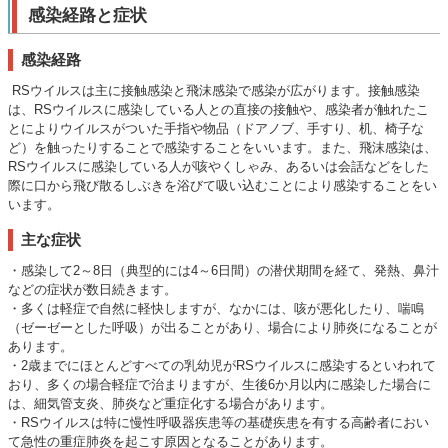
感染経路と症状
感染経路
RSウイルスは主に接触感染と飛沫感染で感染が広がります。接触感染
は、RSウイルスに感染している人との直接の接触や、感染者が触れたこ
とによりウイルスがついた手指や物品（ドアノブ、手すり、机、椅子な
ど）を触ったりすることで感染することをいいます。また、飛沫感染は、
RSウイルスに感染している人が咳やくしゃみ、あるいは会話などをした
際に口から飛び散るしぶきを浴びて吸い込むことにより感染することをい
います。
主な症状
・感染して2～8日（典型的には4～6日間）の潜伏期間を経て、発熱、鼻汁
などの症状が数日続きます。
・多くは軽症で自然に軽快しますが、なかには、咳が悪化したり、喘鳴
（ゼーゼーとした呼吸）が出ることがあり、場合により肺炎になることが
あります。
・2歳までにほとんどすべての乳幼児がRSウイルスに感染するといわれて
おり、多くの場合軽症で治まりますが、生後6か月以内に感染した場合に
は、細気管支炎、肺炎など重症化する場合があります。
・RSウイルスは特に慢性呼吸器疾患等の基礎疾患を有する高齢者におい
て急性の重症肺炎を起こす原因となることがあります。