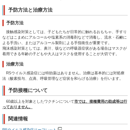
予防方法と治療方法
予防方法
接触感染対策としては、子どもたちが日常的に触れるおもちゃ、手すり
などはこまめにアルコールや塩素系の消毒剤などで消毒し、流水・石鹸に
よる手洗い、またはアルコール製剤による手指衛生が重要です。
飛沫感染対策としては、鼻汁、咳などの呼吸器症状がある場合はマスクが
着用できる年齢の子どもや大人はマスクを使用することが大切です。
治療方法
RSウイルス感染症には特効薬はありません。治療は基本的には対処療
法（酸素投与、点滴、呼吸管理など症状を和らげる治療）を行います。
予防接種について
60歳以上を対象としたワクチンについて
市では、接種費用の助成等は行
っておりません。
関連情報
RSウイルス感染症リーフレット