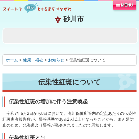
MENU
本
文
へ
移
動
す
る
ホーム
>
健康・福祉
>
お知らせ
> 伝染性紅斑について
伝染性紅斑について
伝染性紅斑の増加に伴う注意喚起
令和7年6月2日から8日において、滝川保健所管内の定点あたりの伝染性
紅斑患者報告数が、警報基準である2人以上となったことから、まん延防
止のため、北海道より警報が発令されましたので周知します。
伝染性紅斑とは