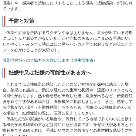
感染）や、感染者と接触したりすることによる感染（接触感染）が知られ
ています。
予防と対策
伝染性紅斑を予防するワクチンや薬はありません。紅斑が出ている時期
にはほとんど感染力がないため、かぜ症状のある人はこまめな手洗いや、
せきやくしゃみをする時には口と鼻をハンカチ等でおおうなどの咳エチケ
ットを心がけることが大切です。
感染症対策へのご協力をお願いします（厚生労働省
）
妊娠中又は妊娠の可能性がある方へ
これまで伝染性紅斑に感染したことのない女性が妊娠中に感染した場
合、胎児にも感染し、胎児水腫などの重篤な状態や、流産のリスクとなる
可能性があります。熱や倦怠感が出現した後に発疹が出るなど、伝染性紅
斑を疑う症状がある場合は、医療機関に相談しましょう。また、感染して
も症状がない場合（不顕性感染）もあるため、周囲に伝染性紅斑の人がい
る場合は、妊婦健診の際に、医師に伝えてください。
伝染性紅斑の家族がいる場合や、流行している地域で多くの小児と接す
る機会がある職業の方などは特に注意が必要です。かぜ症状がある方との
接触をできる限り避け、手洗いやマスクの着用などの基本的な感染予防を