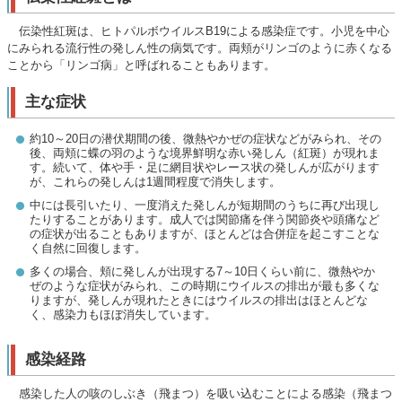
伝染性紅斑は、ヒトパルボウイルスB19による感染症です。小児を中心
にみられる流行性の発しん性の病気です。両頬がリンゴのように赤くなる
ことから「リンゴ病」と呼ばれることもあります。
主な症状
約10～20日の潜伏期間の後、微熱やかぜの症状などがみられ、その
後、両頬に蝶の羽のような境界鮮明な赤い発しん（紅斑）が現れま
す。続いて、体や手・足に網目状やレース状の発しんが広がります
が、これらの発しんは1週間程度で消失します。
中には長引いたり、一度消えた発しんが短期間のうちに再び出現し
たりすることがあります。成人では関節痛を伴う関節炎や頭痛など
の症状が出ることもありますが、ほとんどは合併症を起こすことな
く自然に回復します。
多くの場合、頬に発しんが出現する7～10日くらい前に、微熱やか
ぜのような症状がみられ、この時期にウイルスの排出が最も多くな
りますが、発しんが現れたときにはウイルスの排出はほとんどな
く、感染力もほぼ消失しています。
感染経路
感染した人の咳のしぶき（飛まつ）を吸い込むことによる感染（飛まつ