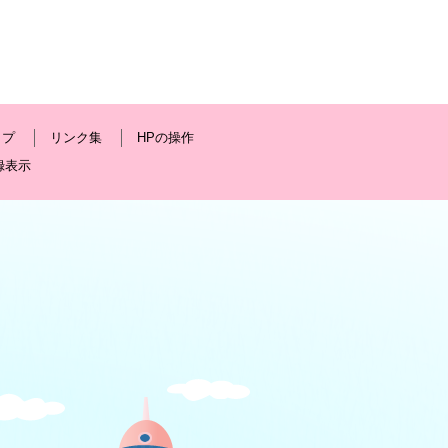
ップ
リンク集
HPの操作
録表示