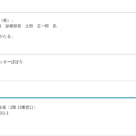
（仮）」
診療部長 土田 正一郎 氏
かたる」
ンターぽぽろ
係〔1階 13番窓口〕
1-1