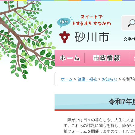
本
文
へ
移
動
す
る
ホーム
>
健康・福祉
>
お知らせ
> 令和
令和7年
障がいは日々の暮らしや、人生に大き
す。これらの課題に関心を持ち、障がい
祉フォーラムを開催しますので、ぜひご