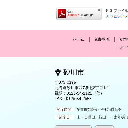
PDFファイル
アドビシス
ホーム
免責事項
著作
オー
〒073-0195
北海道砂川市西7条北2丁目1-1
電話：
0125-54-2121
（代）
FAX：0125-54-2568
開庁時間
午前8時30分～午後5時15分
閉庁日
土・日曜日、祝日、年末年始（1