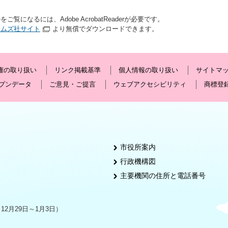
をご覧になるには、Adobe AcrobatReaderが必要です。
テムズ社サイト
より無償でダウンロードできます。
権の取り扱い
リンク掲載基準
個人情報の取り扱い
サイトマ
プンデータ
ご意見・ご提言
ウェブアクセシビリティ
商標登
市役所案内
行政機構図
主要機関の住所と電話番号
2月29日～1月3日）