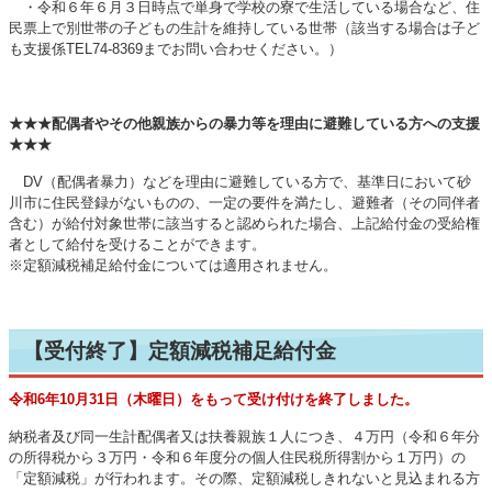
・令和６年６月３日時点で単身で学校の寮で生活している場合など、住
民票上で別世帯の子どもの生計を維持している世帯（該当する場合は子ど
も支援係TEL74-8369までお問い合わせください。）
★★★配偶者やその他親族からの暴力等を理由に避難している方への支援
★★★
DV（配偶者暴力）などを理由に避難している方で、基準日において砂
川市に住民登録がないものの、一定の要件を満たし、避難者（その同伴者
含む）が給付対象世帯に該当すると認められた場合、上記給付金の受給権
者として給付を受けることができます。
※定額減税補足給付金については適用されません。
【受付終了】定額減税補足給付金
令和6年10月31日（木曜日）をもって受け付けを終了しました。
納税者及び同一生計配偶者又は扶養親族１人につき、４万円（令和６年分
の所得税から３万円・令和６年度分の個人住民税所得割から１万円）の
「定額減税」が行われます。その際、定額減税しきれないと見込まれる方