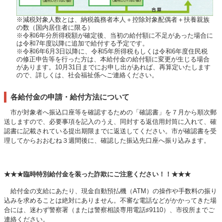
※減税対象人数とは、納税義務者本人＋控除対象配偶者＋扶養親族
の数（国内居住者に限る）
※令和6年分所得税額が確定後、当初の給付額に不足があった場合に
は令和7年度以降に追加で給付する予定です。
※令和6年6月3日以降に、令和5年所得税もしくは令和6年度住民税
の修正申告等を行った方は、本給付金の給付額に変更が生じる場合
があります。10月31日までにお申し出があれば、再算定いたします
ので、詳しくは、社会福祉係へご連絡ください。
各給付金の申請・給付方法について
市が対象者へ振込口座等を確認するための「確認書」を７月から順次郵
送しますので、必要事項を記入のうえ、同封する返信用封筒に入れて、確
認書に記載されている提出期限までに返送してください。市が確認書を受
理してからおおむね３週間後に、確認した振込先口座へ振り込みます。
★★★臨時特別給付金を装った詐欺にご注意ください！！★★★
給付金の支給にあたり、現金自動預払機（ATM）の操作や手数料の振り
込みを求めることは絶対にありません。不審な電話などがかかってきた場
合には、迷わず警察署（または警察相談専用電話♯9110）、市役所までご
連絡ください。