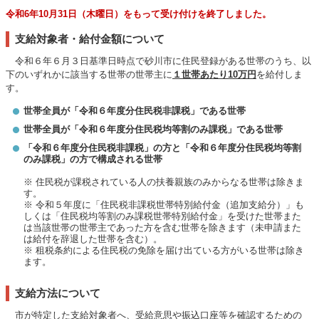
令和6年10月31日（木曜日）をもって受け付けを終了しました。
支給対象者・給付金額について
令和６年６月３日基準日時点で砂川市に住民登録がある世帯のうち、以
下のいずれかに該当する世帯の世帯主に
１世帯あたり10万円
を給付しま
す。
世帯全員が「令和６年度分住民税非課税」である世帯
世帯全員が「令和６年度分住民税均等割のみ課税」である世帯
「令和６年度分住民税非課税」の方と「令和６年度分住民税均等割
のみ課税」の方で構成される世帯
※ 住民税が課税されている人の扶養親族のみからなる世帯は除きま
す。
※ 令和５年度に「住民税非課税世帯特別給付金（追加支給分）」も
しくは「住民税均等割のみ課税世帯特別給付金」を受けた世帯また
は当該世帯の世帯主であった方を含む世帯を除きます（未申請また
は給付を辞退した世帯を含む）。
※ 租税条約による住民税の免除を届け出ている方がいる世帯は除き
ます。
支給方法について
市が特定した支給対象者へ、受給意思や振込口座等を確認するための