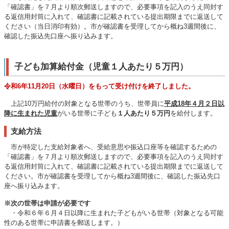
「確認書」を７月より順次郵送しますので、必要事項を記入のうえ同封す
る返信用封筒に入れて、確認書に記載されている提出期限までに返送して
ください（当日消印有効）。市が確認書を受理してから概ね3週間後に、
確認した振込先口座へ振り込みます。
子ども加算給付金（児童１人あたり５万円）
令和6年11月20日（水曜日）をもって受け付けを終了しました。
上記10万円給付の対象となる世帯のうち、世帯員に
平成18年４月２日以
降に生まれた児童
がいる世帯に子ども
１人あたり５万円
を給付します。
支給方法
市が特定した支給対象者へ、受給意思や振込口座等を確認するための
「確認書」を７月より順次郵送しますので、必要事項を記入のうえ同封す
る返信用封筒に入れて、確認書に記載されている提出期限までに返送して
ください。市が確認書を受理してから概ね3週間後に、確認した振込先口
座へ振り込みます。
※次の世帯は申請が必要です
・令和６年６月４日以降に生まれた子どもがいる世帯（対象となる可能
性のある世帯に申請書を郵送します。）