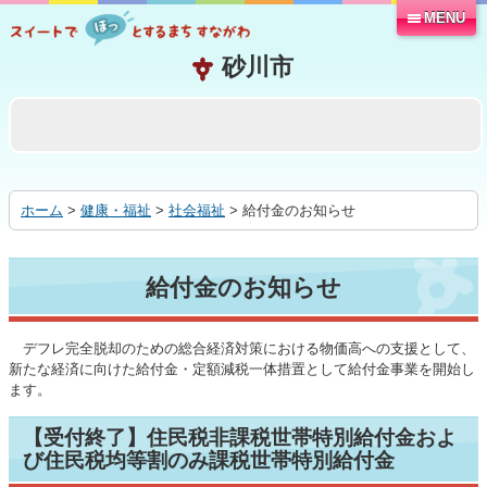
MENU
本
文
へ
移
動
す
る
ホーム
>
健康・福祉
>
社会福祉
> 給付金のお知らせ
給付金のお知らせ
デフレ完全脱却のための総合経済対策における物価高への支援として、
新たな経済に向けた給付金・定額減税一体措置として給付金事業を開始し
ます。
【受付終了】住民税非課税世帯特別給付金およ
び住民税均等割のみ課税世帯特別給付金