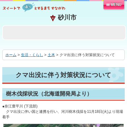
MENU
本
文
へ
移
動
す
る
ホーム
>
生活・くらし
>
土木
> クマ出没に伴う対策状況について
クマ出没に伴う対策状況について
樹木伐採状況（北海道開発局より）
●奈江豊平川 (下流部)
クマ出没に伴い国と連携を行い、河川樹木伐採を11月18日(火)より現場
着手