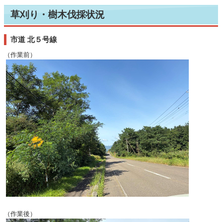
草刈り・樹木伐採状況
市道 北５号線
（作業前）
（作業後）