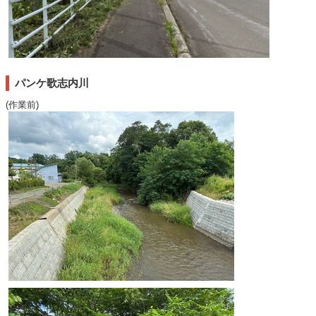
パンケ歌志内川
(作業前)