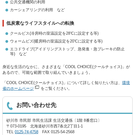
公共交通機関の利用
カーシェアリングの利用 など
低炭素なライフスタイルへの転換
クールビス(冷房時の室温設定を28℃に設定する等)
ウォームビズ(暖房時の室温設定を20℃に設定する等)
エコドライブ(アイドリングストップ、急発進・急ブレーキの防止
等) など
身近な生活のなかに、さまざまな「COOL CHOICE(クールチョイス)」が
あるので、可能な範囲で取り組んでいきましょう。
「COOL CHOICE(クールチョイス)」について詳しく知りたい方は、
環境
省のホームページ
をご覧ください。
お問い合わせ先
砂川市 市民部 市民生活課 生活交通係〔1階 8番窓口〕
〒073-0195 北海道砂川市西7条北2丁目1-1
TEL
0125-74-4758
FAX 0125-54-2568