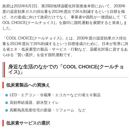
政府は2015年6月2日、第29回地球温暖化対策推進本部において、2030年
度の温室効果ガスの排出量を2013年度比で26％削減するという目標を掲
げ、その達成に向けて政府だけでなく、事業者や国民が一致団結して「C
OOL CHOICE(クールチョイス)」を旗印に国民運動を展開すると発表しま
した。
「COOL CHOICE(クールチョイス)」とは、2030年度の温室効果ガス排出
量を2013年度比で26%削減するという目標達成のために、日本が世界に誇
る省エネ・低炭素型の製品・サービス・行動など、温暖化対策に資するあ
らゆる「賢い選択」を促す国民運動です。
身近な生活のなかでの「COOL CHOICE(クールチョ
イス)」
低炭素製品への買換え
LED・エアコン・冷蔵庫・エコカーなどの省エネ製品
高効率給湯器、節水型トイレ
高断熱高気密住宅の新築・リフォーム など
低炭素サービスの選択