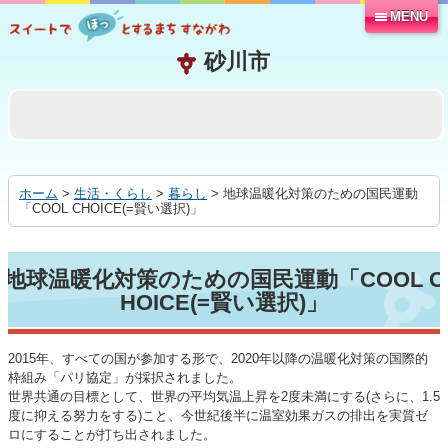
MENU
本
文
へ
移
動
す
る
ホーム
>
生活・くらし
>
暮らし
> 地球温暖化対策のための国民運動
「COOL CHOICE(=賢い選択)」
地球温暖化対策のための国民運動「COOL C
HOICE(=賢い選択)」
2015年、すべての国が参加する形で、2020年以降の温暖化対策の国際的
枠組み「パリ協定」が採択されました。
世界共通の目標として、世界の平均気温上昇を2度未満にする(さらに、1.5
度に抑える努力をする)こと、今世紀後半に温室効果ガスの排出を実質ゼ
ロにすることが打ち出されました。