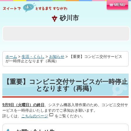
MENU
本
文
へ
移
動
す
る
ホーム
>
生活・くらし
>
お知らせ
> 【重要】コンビニ交付サービス
が一時停止となります（再掲）
【重要】コンビニ交付サービスが一時停止
となります（再掲）
9月9日（火曜日）の終日
、システム機器入替作業のため、コンビニ交付サ
ービスを一時停止いたしますのでご承知おき願います。
詳しくは、
こちらのページ
をご覧ください。