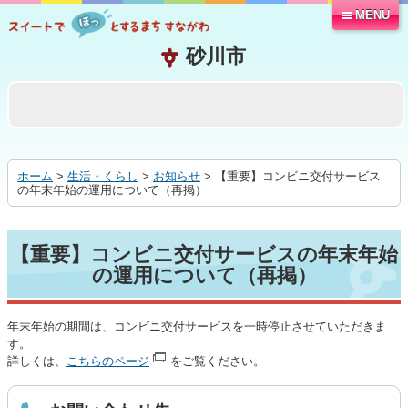
MENU
本
文
へ
移
動
す
る
ホーム
>
生活・くらし
>
お知らせ
> 【重要】コンビニ交付サービス
の年末年始の運用について（再掲）
【重要】コンビニ交付サービスの年末年始
の運用について（再掲）
年末年始の期間は、コンビニ交付サービスを一時停止させていただきま
す。
詳しくは、
こちらのページ
をご覧ください。