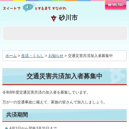
MENU
本
文
へ
移
動
す
る
ホーム
>
生活・くらし
>
お知らせ
> 交通災害共済加入者募集中
交通災害共済加入者募集中
令和8年度交通災害共済の加入者を募集しています。
万が一の交通事故に備えて、家族の皆さんで加入しましょう。
共済期間
4月1日から翌年3月31日まで