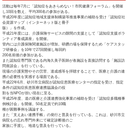
活動は毎年7月に「認知症をあきらめない！市民健康フォーラム」を開催
し10回を数え、平均300名の参加がある。
平成20年度に認知症地域支援体制構築等推進事業の補助を受け「認知症社
会資源マップ（インターネット版と冊子
版）」を作成。
平成21年度には、介護保険サービスの隙間の支援として「認知症支援ボラ
ンティア養成講座」を開催。
管内には介護保険関連施設が増加。研鑽の場を保障するため「ケアスタッ
フ研修会」を10年で27回開催し毎回約
200名前後の参加がある。
また認知症専門医である内海久美子医師が各施設を直接訪問する「施設訪
問座談会」を行っている。
現場の介護実態やその労苦、達成感等を拝聴することで、医療と介護の連
携の必要性を実感する場面である。
平成22年6月、砂川市立病院が認知症患医療センターの指定を受け、指定
条件の認知症疾患医療連携協議会の役
割を当NPOが担い現在に至る。
平成25年度、道の医療と介護連携強化事業の補助を受け「認知症多職種事
例検討会」を開催。50名定員で約10職
種が困難事例を議論する。
また「支えあい連携手帳」の発行と普及を行っている。これは、砂川市立
病院もの忘れ専門外来にて確定診断後のご
家族に手渡し、地道な普及を行っている。