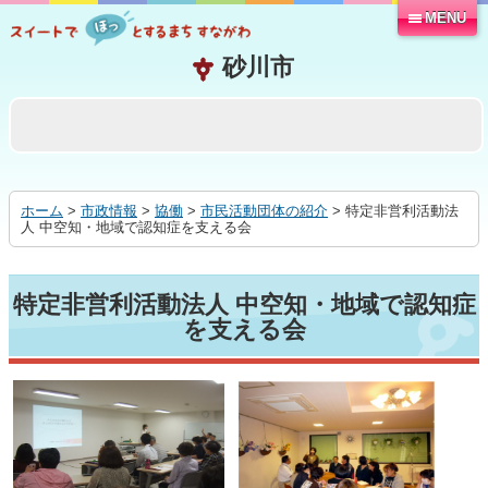
MENU
本
文
へ
移
動
す
る
ホーム
>
市政情報
>
協働
>
市民活動団体の紹介
> 特定非営利活動法
人 中空知・地域で認知症を支える会
特定非営利活動法人 中空知・地域で認知症
を支える会