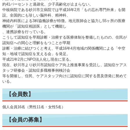
約41パーセントと過疎化、少子高齢化が止まらない。
中核病院である砂川市立病院では平成16年2月「もの忘れ専門外来」を開
設。全国的にも珍しい脳外科、精神科、
神経内科医による3科協働診療が特徴。地元医師会と協力し55ヶ所の医療
機関が「認知症相談医」として機能し
、連携診療を行っている。
こうして認知症を早期診断・治療する医療体制を整備したものの、住民が
認知症への関心と理解をもつことが早期
診断・治療に結びつくと考え、平成16年4月地域の関係機関による「中空
知・地域で認知症を支える会」を発足。
平成21年2月にNPO法人化し現在に至る。
現在、砂川市より砂川市認知症ケア向上推進事業を受託し、認知症ケアス
タッフ研修会・認知症多職種事例検討会
等を開催し、住民、ケアスタッフ向けに認知症に関する普及啓発に努めて
いる。
【会員数】
個人会員16名（男性11名・女性5名）
【会員の募集】