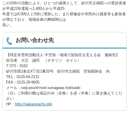
この10年の活動により、ひとつの成果として、砂川市立病院への受診患者
が平成22年度延べ1,400人から平成25
年度では8,000人と5倍に増加した。また研修会や市民向け講座等も参加者
が増えており、地域全体の興味関心は
高い。
お問い合わせ先
【特定非営利­活動法人 ­中空知・地­域で認知症­を支える会­ 連絡先】
担当者 大辻 誠司 （オオツジ セイジ）
〒073－0162
砂川市西2条北4丁目1番20号 砂川市立病院 空知医師会 内
TEL：0125-54-2131
FAX：0125-28-9605
メール：seiji-psw＠med.sunagawa.hokkaido
（注）ご利用の際は表記の＠（全角）を@（半角）に置き換えてくだ
さい
HP：
http://nakasorachi.info