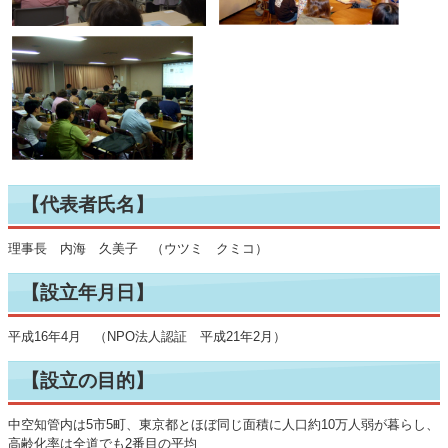
【代表者氏名】
理事長 内海 久美子 （ウツミ クミコ）
【設立年月日】
平成16年4月 （NPO法人認証 平成21年2月）
【設立の目的】
中空知管内は5市5町、東京都とほぼ同じ面積に人口約10万人弱が暮らし、
高齢化率は全道でも2番目の平均