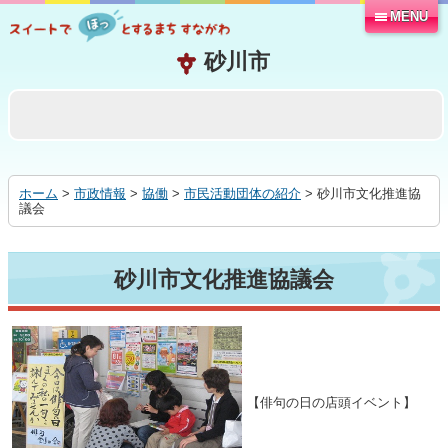
MENU
本
文
へ
移
動
す
る
ホーム
>
市政情報
>
協働
>
市民活動団体の紹介
> 砂川市文化推進協
議会
砂川市文化推進協議会
【俳句の日の店頭イベント】