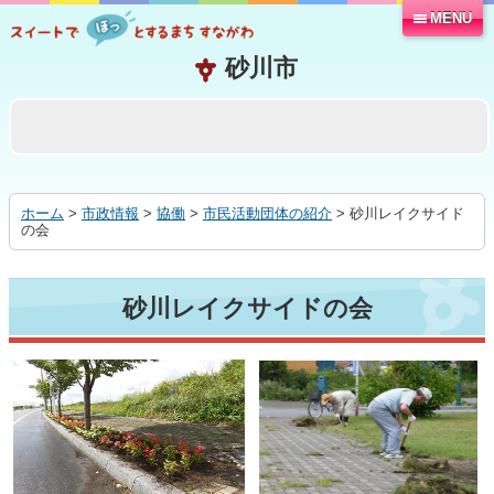
MENU
本
文
へ
移
動
す
る
ホーム
>
市政情報
>
協働
>
市民活動団体の紹介
> 砂川レイクサイド
の会
砂川レイクサイドの会