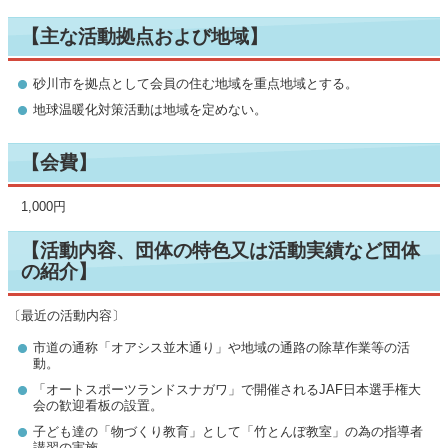
【主な活動拠点および地域】
砂川市を拠点として会員の住む地域を重点地域とする。
地球温暖化対策活動は地域を定めない。
【会費】
1,000円
【活動内容、団体の特色又は活動実績など団体
の紹介】
〔最近の活動内容〕
市道の通称「オアシス並木通り」や地域の通路の除草作業等の活
動。
「オートスポーツランドスナガワ」で開催されるJAF日本選手権大
会の歓迎看板の設置。
子ども達の「物づくり教育」として「竹とんぼ教室」の為の指導者
講習の実施。