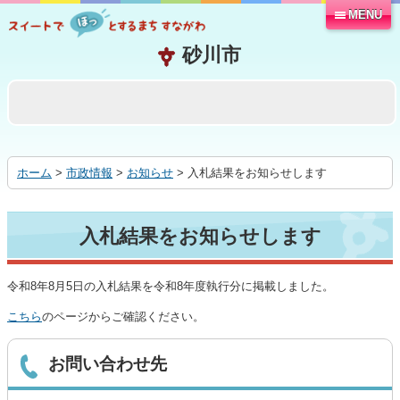
MENU
本
文
へ
移
動
す
る
ホーム
>
市政情報
>
お知らせ
> 入札結果をお知らせします
入札結果をお知らせします
令和8年8月5日の入札結果を令和8年度執行分に掲載しました。
こちら
のページからご確認ください。
お問い合わせ先