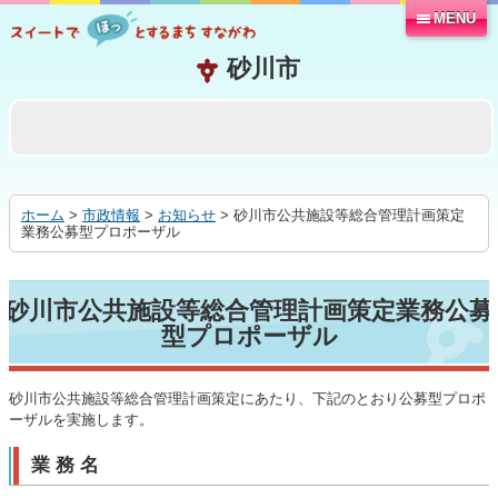
MENU
本
文
へ
移
動
す
る
ホーム
>
市政情報
>
お知らせ
> 砂川市公共施設等総合管理計画策定
業務公募型プロポーザル
砂川市公共施設等総合管理計画策定業務公募
型プロポーザル
砂川市公共施設等総合管理計画策定にあたり、下記のとおり公募型プロポ
ーザルを実施します。
業 務 名