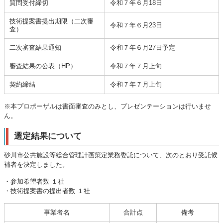
質問受付締切
令和７年６月18日
技術提案書提出期限（二次審
令和７年６月23日
査）
二次審査結果通知
令和７年６月27日予定
審査結果の公表（HP）
令和７年７月上旬
契約締結
令和７年７月上旬
※本プロポーザルは書面審査のみとし、プレゼンテーションは行いませ
ん。
選定結果について
砂川市公共施設等総合管理計画策定業務委託について、次のとおり受託候
補者を決定しました。
・参加希望者数 １社
・技術提案書の提出者数 １社
事業者名
合計点
備考