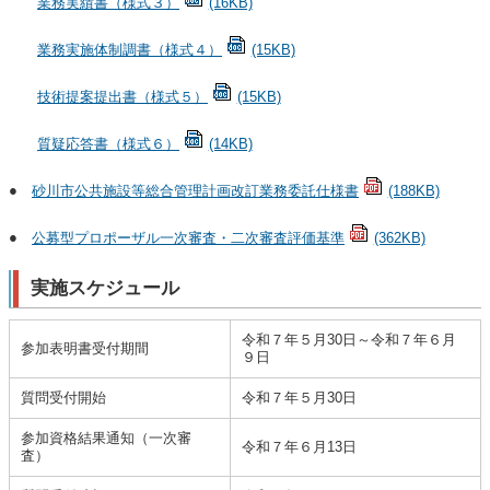
業務実績書（様式３）
(16KB)
業務実施体制調書（様式４）
(15KB)
技術提案提出書（様式５）
(15KB)
質疑応答書（様式６）
(14KB)
●
砂川市公共施設等総合管理計画改訂業務委託仕様書
(188KB)
●
公募型プロポーザル一次審査・二次審査評価基準
(362KB)
実施スケジュール
令和７年５月30日～令和７年６月
参加表明書受付期間
９日
質問受付開始
令和７年５月30日
参加資格結果通知（一次審
令和７年６月13日
査）