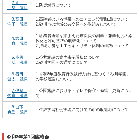
2.辻
1.防災対策について
勲 議員
3.高田
1.高齢者のいる世帯へのエアコン設置助成について
浩子 議員
2.砂川市の地域公共交通への取組みについて
1.総務省通知を踏まえた市職員の副業・兼業制度の柔
4.武田
軟化と許可基準の明確化について
真 議員
2.持続可能なＩＴセキュリティ体制の構築について
5.小黒
1.公共施設の案内表示看板について
弘 議員
2.砂川学園への通学について
6.石田
1.令和8年度教育行政執行方針に基づく「砂川学園」
健太 議員
の学校運営について
7.伊藤
1.公園施設におけるトイレの保守・修繕、更新につい
俊喜 議員
て
8.山下
1.生涯学習社会実現に向けての市の取組みについて
克己 議員
令和8年第1回臨時会