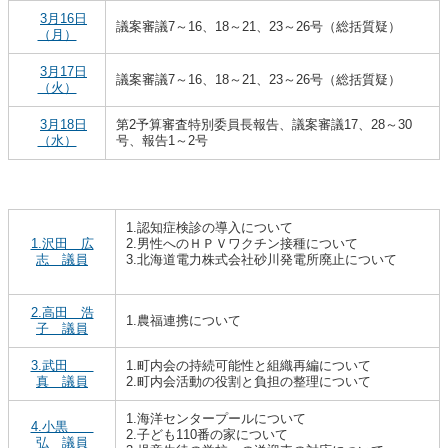
3月16日
議案審議7～16、18～21、23～26号（総括質疑）
（月）
3月17日
議案審議7～16、18～21、23～26号（総括質疑）
（火）
3月18日
第2予算審査特別委員長報告、議案審議17、28～30
（水）
号、報告1～2号
1.認知症検診の導入について
1.沢田 広
2.男性へのＨＰＶワクチン接種について
志 議員
3.北海道電力株式会社砂川発電所廃止について
2.高田 浩
1.農福連携について
子 議員
3.武田
1.町内会の持続可能性と組織再編について
真 議員
2.町内会活動の役割と負担の整理について
1.海洋センタープールについて
4.小黒
2.子ども110番の家について
弘 議員