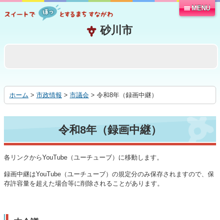
MENU
本
文
へ
移
動
す
る
ホーム
>
市政情報
>
市議会
> 令和8年（録画中継）
令和8年（録画中継）
各リンクからYouTube（ユーチューブ）に移動します。
録画中継はYouTube（ユーチューブ）の規定分のみ保存されますので、保
存許容量を超えた場合等に削除されることがあります。