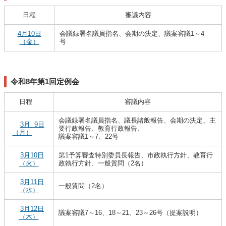
日程
審議内容
4月10日
会議録署名議員指名、会期の決定、議案審議1～4
（金）
号
令和8年第1回定例会
日程
審議内容
会議録署名議員指名、議長諸般報告、会期の決定、主
3月 9日
要行政報告、教育行政報告、
（月）
議案審議1～7、22号
3月10日
第1予算審査特別委員長報告、市政執行方針、教育行
（火）
政執行方針、一般質問（2名）
3月11日
一般質問（2名）
（水）
3月12日
議案審議7～16、18～21、23～26号（提案説明）
（木）