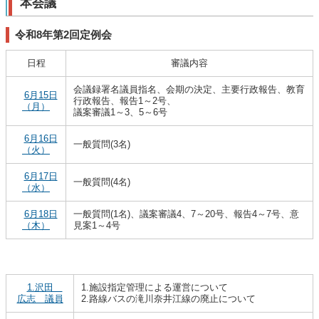
本会議
令和8年第2回定例会
日程
審議内容
会議録署名議員指名、会期の決定、主要行政報告、教育
6月15日
行政報告、報告1～2号、
（月）
議案審議1～3、5～6号
6月16日
一般質問(3名)
（火）
6月17日
一般質問(4名)
（水）
6月18日
一般質問(1名)、議案審議4、7～20号、報告4～7号、意
（木）
見案1～4号
1.沢田
1.施設指定管理による運営について
広志 議員
2.路線バスの滝川奈井江線の廃止について