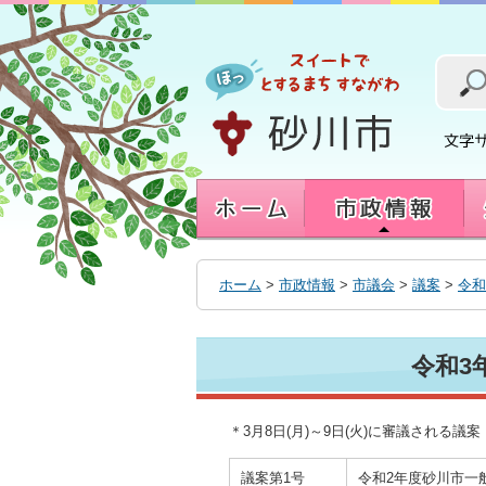
本
文
へ
移
動
す
る
ホーム
>
市政情報
>
市議会
>
議案
>
令和
令和3
＊3月8日(月)～9日(火)に審議される議案
議案第1号
令和2年度砂川市一