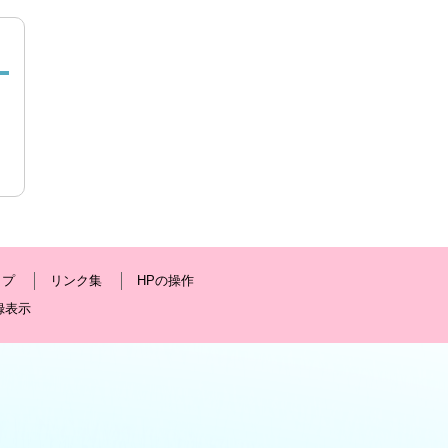
ップ
リンク集
HPの操作
録表示