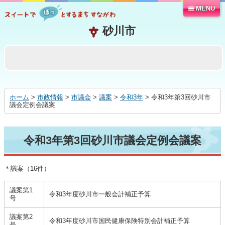
MENU
本
文
へ
移
動
す
る
ホーム
>
市政情報
>
市議会
>
議案
>
令和3年
> 令和3年第3回砂川市
議会定例会議案
令和3年第3回砂川市議会定例会議案
＊議案（16件）
議案第1
令和3年度砂川市一般会計補正予算
号
議案第2
令和3年度砂川市国民健康保険特別会計補正予算
号