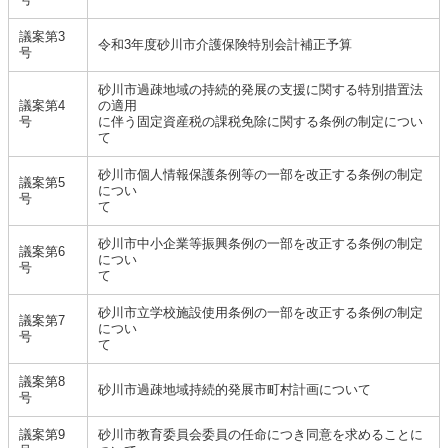
議案第3
令和3年度砂川市介護保険特別会計補正予算
号
砂川市過疎地域の持続的発展の支援に関する特別措置法
議案第4
の適用
号
に伴う固定資産税の課税免除に関する条例の制定につい
て
砂川市個人情報保護条例等の一部を改正する条例の制定
議案第5
につい
号
て
砂川市中小企業等振興条例の一部を改正する条例の制定
議案第6
につい
号
て
砂川市立学校施設使用条例の一部を改正する条例の制定
議案第7
につい
号
て
議案第8
砂川市過疎地域持続的発展市町村計画について
号
議案第9
砂川市教育委員会委員の任命につき同意を求めることに