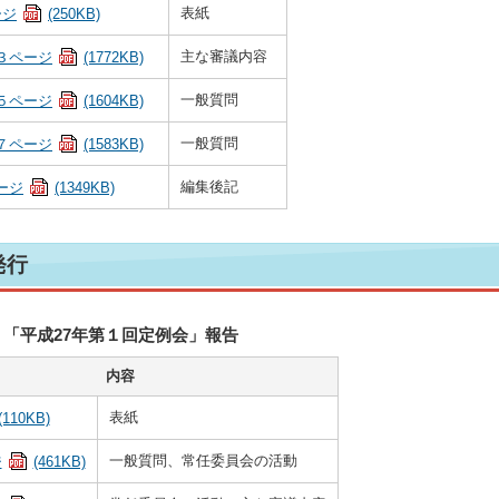
表紙
ージ
(250KB)
主な審議内容
３ページ
(1772KB)
一般質問
５ページ
(1604KB)
一般質問
７ページ
(1583KB)
編集後記
ージ
(1349KB)
発行
「平成27年第１回定例会」報告
内容
表紙
(110KB)
一般質問、常任委員会の活動
ジ
(461KB)