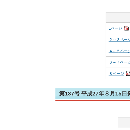
1ページ
２～３ペー
４～５ペー
６～７ペー
８ページ
第137号 平成27年８月15日