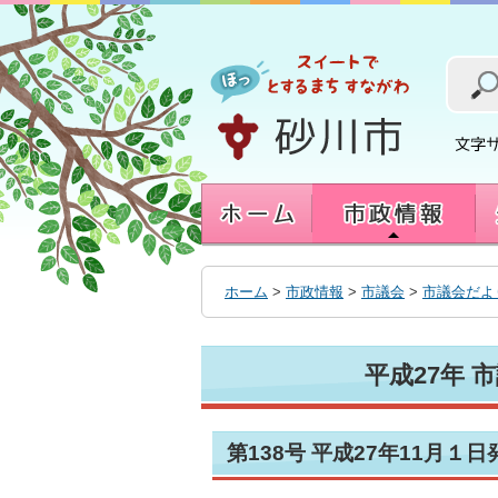
本
文
へ
移
動
す
る
ホーム
>
市政情報
>
市議会
>
市議会だよ
平成27年 
第138号 平成27年11月１日