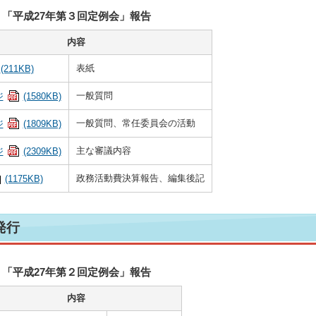
「平成27年第３回定例会」報告
内容
表紙
(211KB)
一般質問
ジ
(1580KB)
一般質問、常任委員会の活動
ジ
(1809KB)
主な審議内容
ジ
(2309KB)
政務活動費決算報告、編集後記
(1175KB)
発行
「平成27年第２回定例会」報告
内容