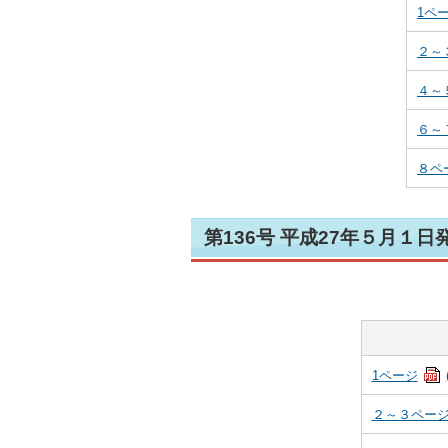
1ペ
２～
４～
６～
８ペ
第136号 平成27年５月１日
1ページ
２～３ペー