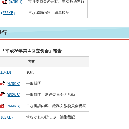
常任委員会の活動、主な審議内容
ジ
(576KB)
主な審議内容、編集後記
(272KB)
発行
「平成26年第４回定例会」報告
内容
表紙
119KB)
一般質問
(476KB)
一般質問、常任委員会の活動
(432KB)
主な審議内容、総務文教委員会視察
(499KB)
すながわの砂っぷ、編集後記
(182KB)