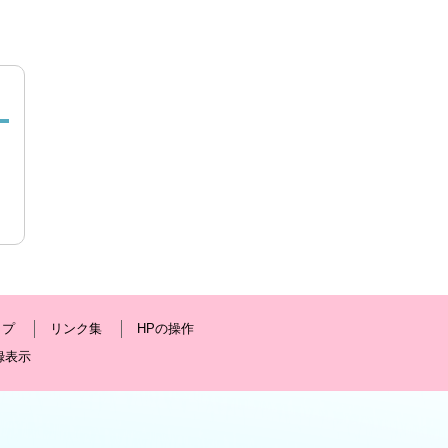
ップ
リンク集
HPの操作
録表示