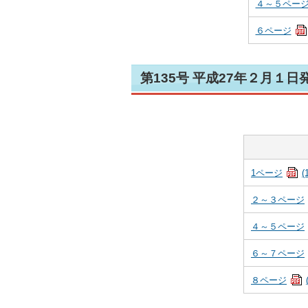
４～５ペー
６ページ
第135号 平成27年２月１日
1ページ
(
２～３ページ
４～５ページ
６～７ページ
８ページ