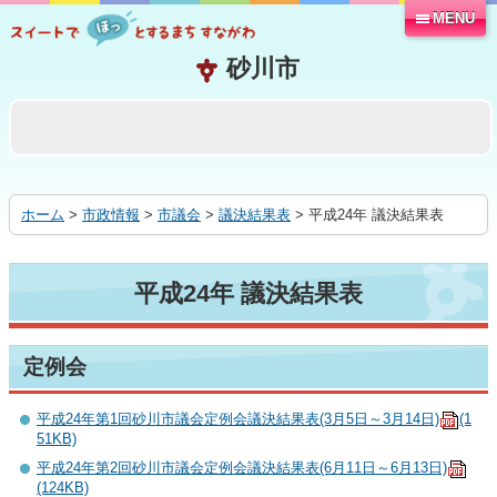
MENU
本
文
へ
移
動
す
る
ホーム
>
市政情報
>
市議会
>
議決結果表
> 平成24年 議決結果表
平成24年 議決結果表
定例会
平成24年第1回砂川市議会定例会議決結果表(3月5日～3月14日)
(1
51KB)
平成24年第2回砂川市議会定例会議決結果表(6月11日～6月13日)
(124KB)