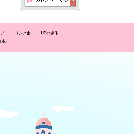
ップ
リンク集
HPの操作
録表示