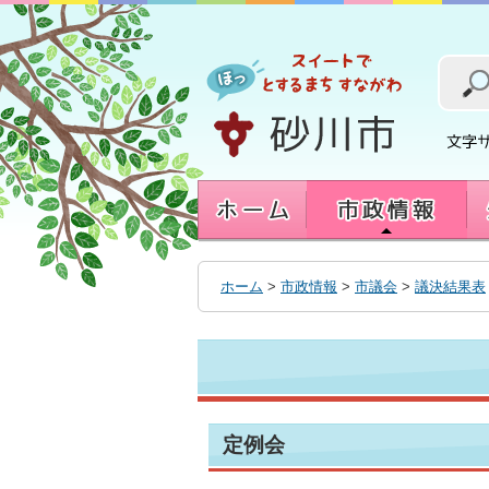
本
文
へ
移
動
す
る
ホーム
>
市政情報
>
市議会
>
議決結果表
定例会