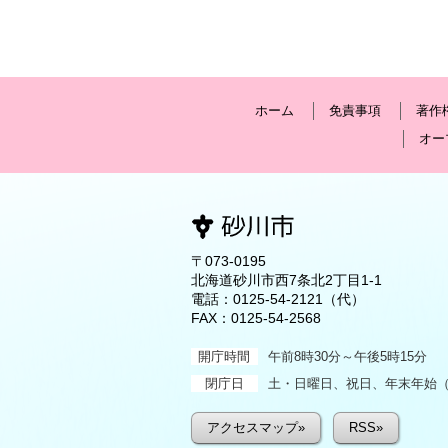
ホーム
免責事項
著作
オー
〒073-0195
北海道砂川市西7条北2丁目1-1
電話：
0125-54-2121
（代）
FAX：0125-54-2568
開庁時間
午前8時30分～午後5時15分
閉庁日
土・日曜日、祝日、年末年始（1
アクセスマップ»
RSS»