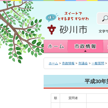
本
文
へ
移
動
す
る
ホーム
>
市政情報
>
市議会
>
一般質問
>
平成30
順
質問者