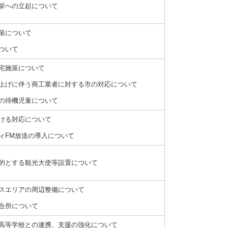
選挙への立起について
対策について
について
住宅施策について
き上げに伴う商工業者に対する市の対応について
育の待機児童について
おける対応について
ティFM放送の導入について
目的とする観光大使等設置について
ビスエリアの周辺整備について
待合所について
川高等学校との連携、支援の強化について