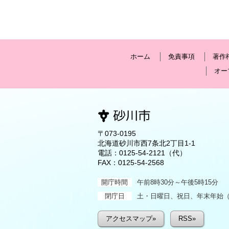
ホーム
免責事項
著作
オー
〒073-0195
北海道砂川市西7条北2丁目1-1
電話：
0125-54-2121
（代）
FAX：0125-54-2568
開庁時間
午前8時30分～午後5時15分
閉庁日
土・日曜日、祝日、年末年始（1
アクセスマップ»
RSS»