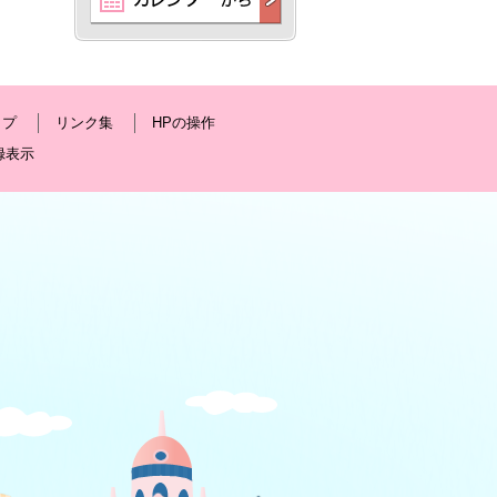
ップ
リンク集
HPの操作
録表示