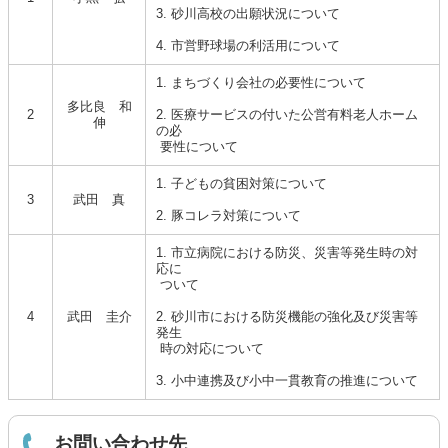
3. 砂川高校の出願状況について
4. 市営野球場の利活用について
1. まちづくり会社の必要性について
多比良 和
2
2. 医療サービスの付いた公営有料老人ホーム
伸
の必
要性について
1. 子どもの貧困対策について
3
武田 真
2. 豚コレラ対策について
1. 市立病院における防災、災害等発生時の対
応に
ついて
4
武田 圭介
2. 砂川市における防災機能の強化及び災害等
発生
時の対応について
3. 小中連携及び小中一貫教育の推進について
お問い合わせ先