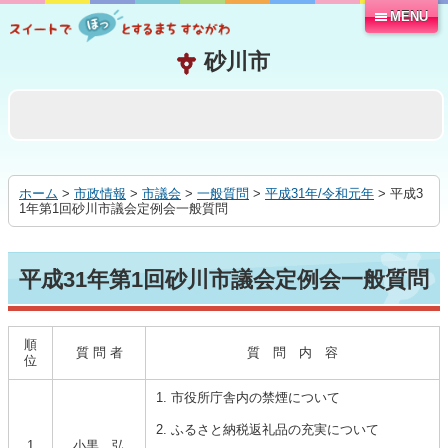
MENU
本
文
へ
移
動
す
る
ホーム
>
市政情報
>
市議会
>
一般質問
>
平成31年/令和元年
> 平成3
1年第1回砂川市議会定例会一般質問
平成31年第1回砂川市議会定例会一般質問
順
質 問 者
質 問 内 容
位
1. 市役所庁舎内の禁煙について
2. ふるさと納税返礼品の充実について
1
小黒 弘