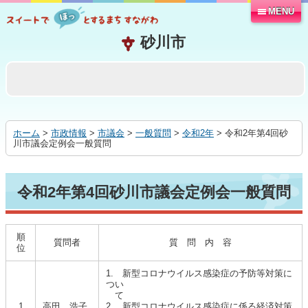
MENU
本
文
へ
移
動
す
る
ホーム
>
市政情報
>
市議会
>
一般質問
>
令和2年
> 令和2年第4回砂
川市議会定例会一般質問
令和2年第4回砂川市議会定例会一般質問
順
質問者
質 問 内 容
位
1. 新型コロナウイルス感染症の予防等対策に
つい
て
1
高田 浩子
2. 新型コロナウイルス感染症に係る経済対策