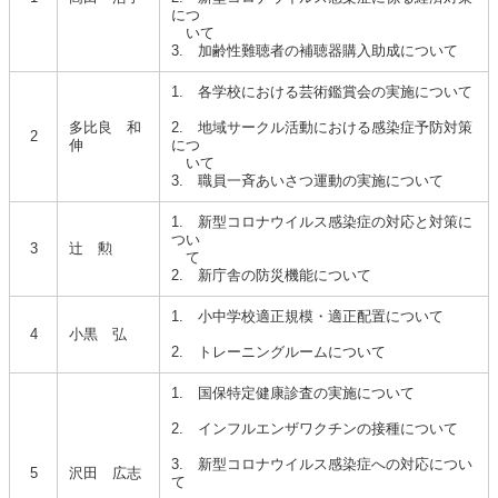
につ
いて
3. 加齢性難聴者の補聴器購入助成について
1. 各学校における芸術鑑賞会の実施について
多比良 和
2. 地域サークル活動における感染症予防対策
2
伸
につ
いて
3. 職員一斉あいさつ運動の実施について
1. 新型コロナウイルス感染症の対応と対策に
つい
3
辻 勲
て
2. 新庁舎の防災機能について
1. 小中学校適正規模・適正配置について
4
小黒 弘
2. トレーニングルームについて
1. 国保特定健康診査の実施について
2. インフルエンザワクチンの接種について
3. 新型コロナウイルス感染症への対応につい
5
沢田 広志
て