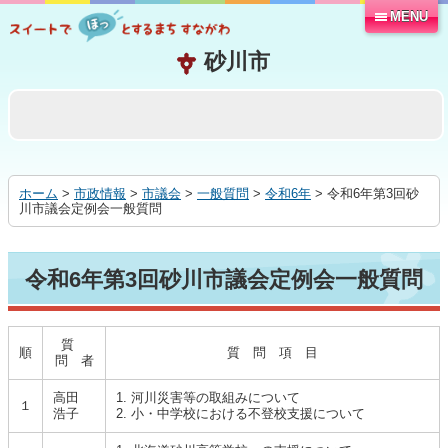
MENU
本
文
へ
移
動
す
る
ホーム
>
市政情報
>
市議会
>
一般質問
>
令和6年
> 令和6年第3回砂
川市議会定例会一般質問
令和6年第3回砂川市議会定例会一般質問
質
順
質 問 項 目
問 者
高田
1. 河川災害等の取組みについて
１
浩子
2. 小・中学校における不登校支援について