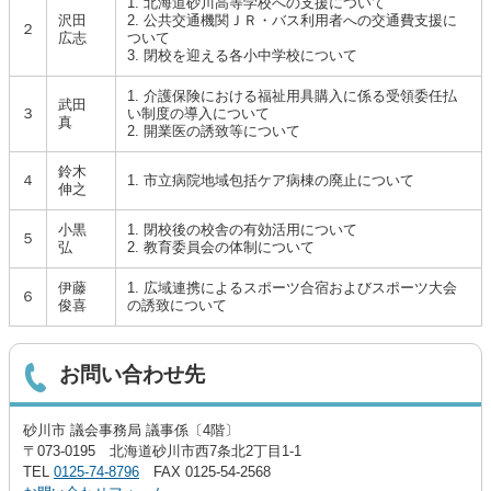
1. 北海道砂川高等学校への支援について
沢田
2. 公共交通機関ＪＲ・バス利用者への交通費支援に
２
広志
ついて
3. 閉校を迎える各小中学校について
1. 介護保険における福祉用具購入に係る受領委任払
武田
３
い制度の導入について
真
2. 開業医の誘致等について
鈴木
４
1. 市立病院地域包括ケア病棟の廃止について
伸之
小黒
1. 閉校後の校舎の有効活用について
５
弘
2. 教育委員会の体制について
伊藤
1. 広域連携によるスポーツ合宿およびスポーツ大会
６
俊喜
の誘致について
お問い合わせ先
砂川市 議会事務局 議事係〔4階〕
〒073-0195 北海道砂川市西7条北2丁目1-1
TEL
0125-74-8796
FAX 0125-54-2568