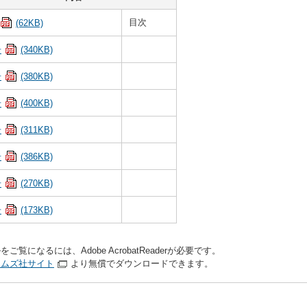
目次
(62KB)
号
(340KB)
号
(380KB)
号
(400KB)
号
(311KB)
号
(386KB)
号
(270KB)
号
(173KB)
をご覧になるには、Adobe AcrobatReaderが必要です。
テムズ社サイト
より無償でダウンロードできます。