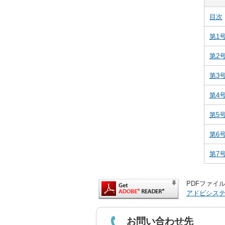
目次
第1
第2
第3
第4
第5
第6
第7
PDFファイル
アドビシス
お問い合わせ先