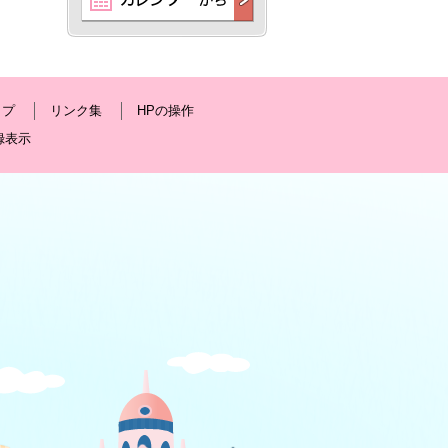
ップ
リンク集
HPの操作
録表示