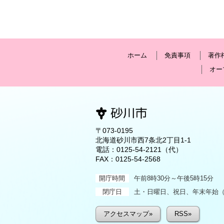
ホーム
免責事項
著作
オー
〒073-0195
北海道砂川市西7条北2丁目1-1
電話：
0125-54-2121
（代）
FAX：0125-54-2568
開庁時間
午前8時30分～午後5時15分
閉庁日
土・日曜日、祝日、年末年始（1
アクセスマップ»
RSS»