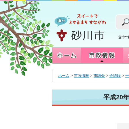
本
文
へ
移
動
す
る
ホーム
>
市政情報
>
市議会
>
会議録
>
平
平成20