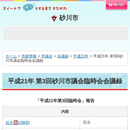
MENU
本
文
へ
移
動
す
る
ホーム
>
市政情報
>
市議会
>
会議録
>
平成21年
> 平成21年 第3回砂
川市議会臨時会会議録
平成21年 第3回砂川市議会臨時会会議録
「平成21年第3回臨時会」報告
内容
目次
目次
(29KB)