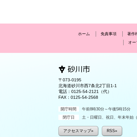
ホーム
免責事項
著作
オー
〒073-0195
北海道砂川市西7条北2丁目1-1
電話：
0125-54-2121
（代）
FAX：0125-54-2568
開庁時間
午前8時30分～午後5時15分
閉庁日
土・日曜日、祝日、年末年始（1
アクセスマップ»
RSS»