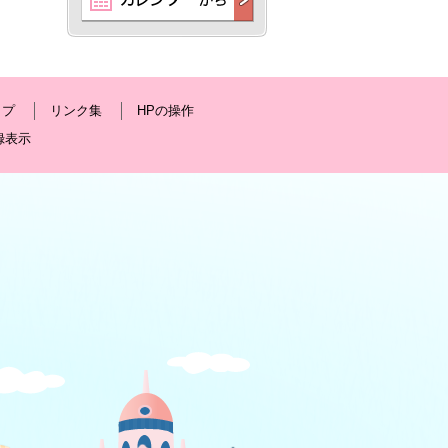
ップ
リンク集
HPの操作
録表示