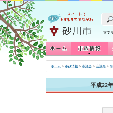
本
文
へ
移
動
す
る
ホーム
>
市政情報
>
市議会
>
会議録
>
平
平成22