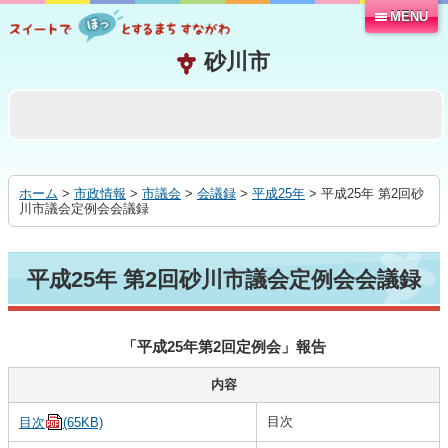
MENU
本
文
へ
移
動
す
る
ホーム
>
市政情報
>
市議会
>
会議録
>
平成25年
> 平成25年 第2回砂
川市議会定例会会議録
平成25年 第2回砂川市議会定例会会議録
「平成25年第2回定例会」報告
内容
目次
目次
(65KB)