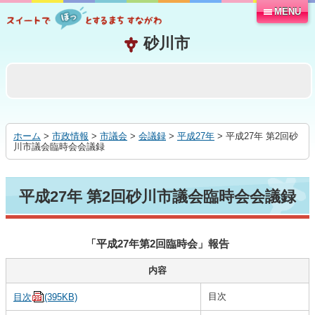
MENU
本
文
へ
移
動
す
る
ホーム
>
市政情報
>
市議会
>
会議録
>
平成27年
> 平成27年 第2回砂
川市議会臨時会会議録
平成27年 第2回砂川市議会臨時会会議録
「平成27年第2回臨時会」報告
内容
目次
目次
(395KB)