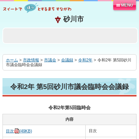
MENU
本
文
へ
移
動
す
る
ホーム
>
市政情報
>
市議会
>
会議録
>
令和2年
> 令和2年 第5回砂川
市議会臨時会会議録
令和2年 第5回砂川市議会臨時会会議録
令和2年第5回臨時会
内容
目次
目次
(49KB)