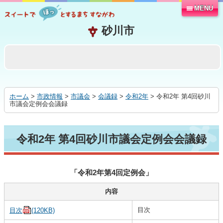
MENU
本
文
へ
移
動
す
る
ホーム
>
市政情報
>
市議会
>
会議録
>
令和2年
> 令和2年 第4回砂川
市議会定例会会議録
令和2年 第4回砂川市議会定例会会議録
「令和2年第4回定例会」
内容
目次
目次
(120KB)