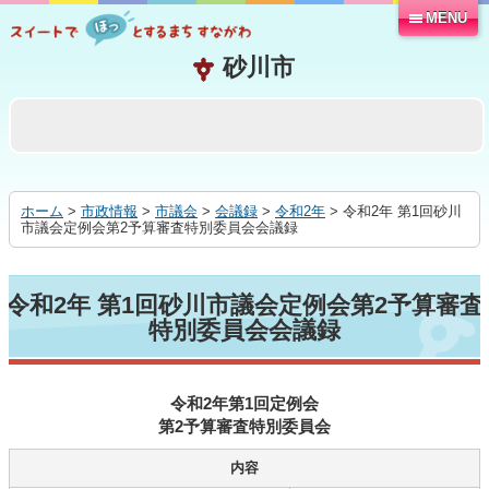
MENU
本
文
へ
移
動
す
る
ホーム
>
市政情報
>
市議会
>
会議録
>
令和2年
> 令和2年 第1回砂川
市議会定例会第2予算審査特別委員会会議録
令和2年 第1回砂川市議会定例会第2予算審査
特別委員会会議録
令和2年第1回定例会
第2予算審査特別委員会
内容