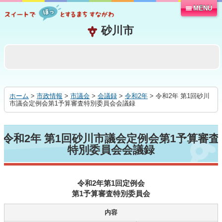
MENU
本
文
へ
移
動
す
る
ホーム
>
市政情報
>
市議会
>
会議録
>
令和2年
> 令和2年 第1回砂川
市議会定例会第1予算審査特別委員会会議録
令和2年 第1回砂川市議会定例会第1予算審査
特別委員会会議録
令和2年第1回定例会
第1予算審査特別委員会
内容