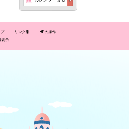
ップ
リンク集
HPの操作
録表示