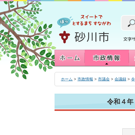
本
文
へ
移
動
す
る
ホーム
>
市政情報
>
市議会
>
会議録
>
令
令和４年