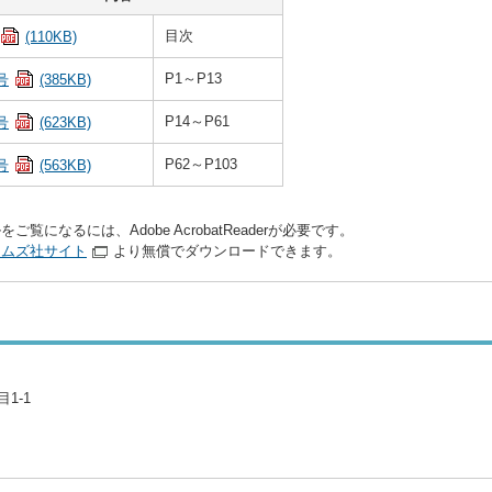
目次
(110KB)
P1～P13
号
(385KB)
P14～P61
号
(623KB)
P62～P103
号
(563KB)
をご覧になるには、Adobe AcrobatReaderが必要です。
テムズ社サイト
より無償でダウンロードできます。
1-1