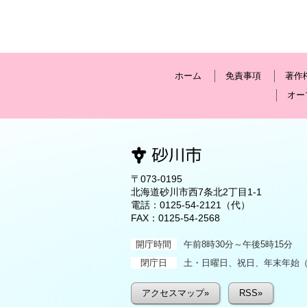
ホーム
免責事項
著作
オー
〒073-0195
北海道砂川市西7条北2丁目1-1
電話：
0125-54-2121
（代）
FAX：0125-54-2568
開庁時間
午前8時30分～午後5時15分
閉庁日
土・日曜日、祝日、年末年始（1
アクセスマップ»
RSS»