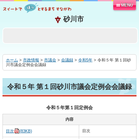
MENU
本
文
へ
移
動
す
る
ホーム
>
市政情報
>
市議会
>
会議録
>
令和5年
> 令和５年 第１回砂
川市議会定例会会議録
令和５年 第１回砂川市議会定例会会議録
令和５年第１回定例会
内容
目次
目次
(83KB)