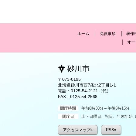
ホーム
免責事項
著作
オー
〒073-0195
北海道砂川市西7条北2丁目1-1
電話：
0125-54-2121
（代）
FAX：0125-54-2568
開庁時間
午前8時30分～午後5時15分
閉庁日
土・日曜日、祝日、年末年始（1
アクセスマップ»
RSS»