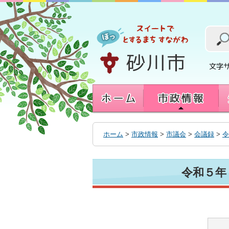
本
文
へ
移
動
す
る
ホーム
>
市政情報
>
市議会
>
会議録
>
令
令和５年