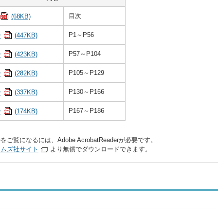
目次
(68KB)
P1～P56
号
(447KB)
P57～P104
号
(423KB)
P105～P129
号
(282KB)
P130～P166
号
(337KB)
P167～P186
号
(174KB)
をご覧になるには、Adobe AcrobatReaderが必要です。
テムズ社サイト
より無償でダウンロードできます。