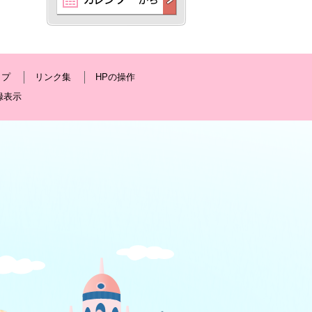
ップ
リンク集
HPの操作
録表示