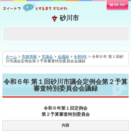
MENU
本
文
へ
移
動
す
る
ホーム
>
市政情報
>
市議会
>
会議録
>
令和6年
> 令和６年 第１回砂
川市議会定例会第２予算審査特別委員会会議録
令和６年 第１回砂川市議会定例会第２予算
審査特別委員会会議録
令和６年第１回定例会
第２予算審査特別委員会
内容