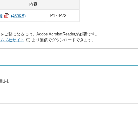
内容
P1～P72
号
(460KB)
をご覧になるには、Adobe AcrobatReaderが必要です。
テムズ社サイト
より無償でダウンロードできます。
1-1