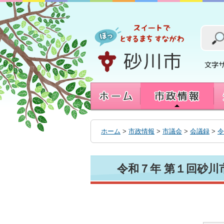
本
文
へ
移
動
す
る
ホーム
>
市政情報
>
市議会
>
会議録
>
令
令和７年 第１回砂