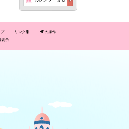
ップ
リンク集
HPの操作
録表示