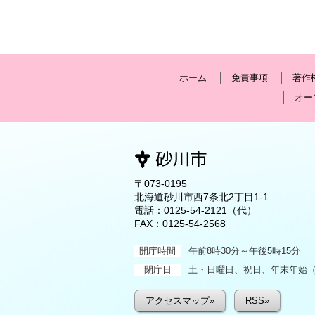
ホーム
免責事項
著作
オー
〒073-0195
北海道砂川市西7条北2丁目1-1
電話：
0125-54-2121
（代）
FAX：0125-54-2568
開庁時間
午前8時30分～午後5時15分
閉庁日
土・日曜日、祝日、年末年始（1
アクセスマップ»
RSS»