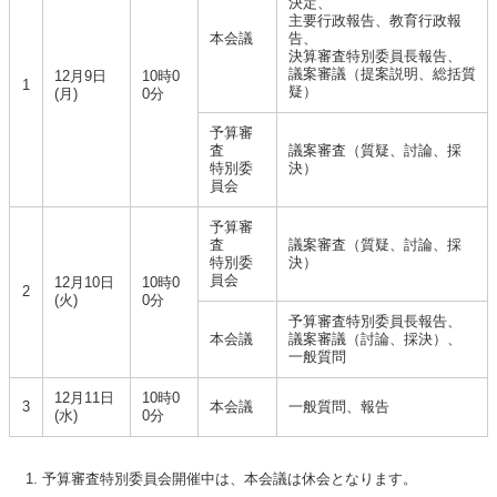
決定、
主要行政報告、教育行政報
本会議
告、
決算審査特別委員長報告、
議案審議（提案説明、総括質
12月9日
10時0
1
疑）
(月)
0分
予算審
査
議案審査（質疑、討論、採
特別委
決）
員会
予算審
査
議案審査（質疑、討論、採
特別委
決）
員会
12月10日
10時0
2
(火)
0分
予算審査特別委員長報告、
本会議
議案審議（討論、採決）、
一般質問
12月11日
10時0
3
本会議
一般質問、報告
(水)
0分
予算審査特別委員会開催中は、本会議は休会となります。