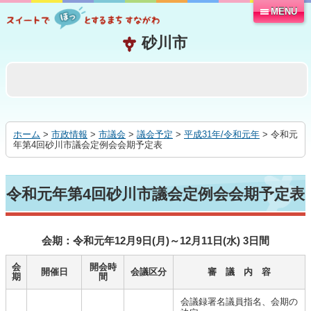
MENU
本
文
へ
移
動
す
る
ホーム
>
市政情報
>
市議会
>
議会予定
>
平成31年/令和元年
> 令和元
年第4回砂川市議会定例会会期予定表
令和元年第4回砂川市議会定例会会期予定表
会期：令和元年12月9日(月)～12月11日(水) 3日間
会
開会時
開催日
会議区分
審 議 内 容
期
間
会議録署名議員指名、会期の