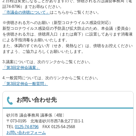
2.日程は変更になることがありますので、傍聴される方は議会事務局（電
話74-8796）までお尋ねください。
「市議会の傍聴について」
はこちらからご覧ください。
※傍聴される方へのお願い（新型コロナウイルス感染症対応）
新型コロナウイルス感染症の予防及び拡大防止のため、本会議（委員会）
を傍聴される方は、傍聴席入口（または廊下）に設置してあります消毒液
による手指消毒をお願いいたします。
また、体調のすぐれない方（せき、発熱など）は、傍聴をお控えください
ますよう、ご協力よろしくお願いいたします。
3.議案については、次のリンクからご覧ください。
「第3回定例会議案」
4.一般質問については、次のリンクからご覧ください。
「第3回定例会一般質問」
お問い合わせ先
砂川市 議会事務局 議事係〔4階〕
〒073-0195 北海道砂川市西7条北2丁目1-1
TEL
0125-74-8796
FAX 0125-54-2568
お問い合わせフォーム