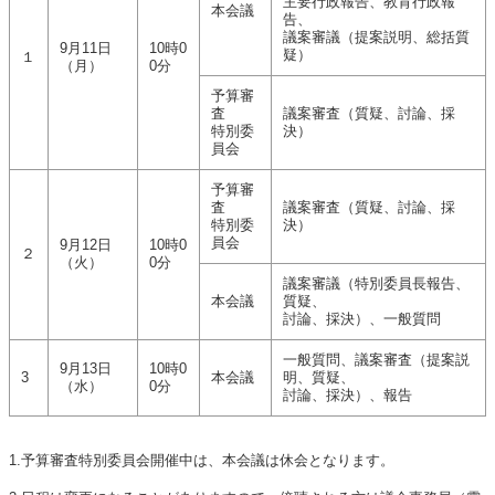
主要行政報告、教育行政報
本会議
告、
議案審議（提案説明、総括質
9月11日
10時0
疑）
１
（月）
0分
予算審
査
議案審査（質疑、討論、採
特別委
決）
員会
予算審
査
議案審査（質疑、討論、採
特別委
決）
員会
9月12日
10時0
２
（火）
0分
議案審議（特別委員長報告、
本会議
質疑、
討論、採決）、一般質問
一般質問、議案審査（提案説
9月13日
10時0
3
本会議
明、質疑、
（水）
0分
討論、採決）、報告
1.予算審査特別委員会開催中は、本会議は休会となります。