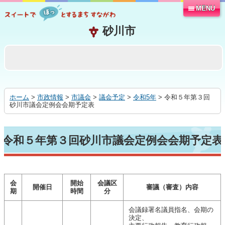
MENU
本
文
へ
移
動
す
る
ホーム
>
市政情報
>
市議会
>
議会予定
>
令和5年
> 令和５年第３回
砂川市議会定例会会期予定表
令和５年第３回砂川市議会定例会会期予定表
会
開始
会議区
開催日
審議（審査）内容
期
時間
分
会議録署名議員指名、会期の
決定、