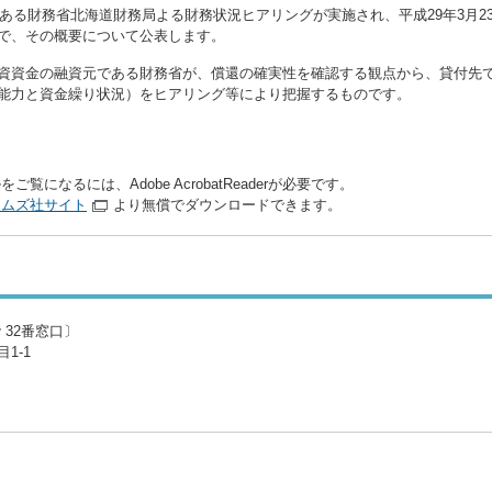
である財務省北海道財務局よる財務状況ヒアリングが実施され、平成29年3月2
で、その概要について公表します。
資資金の融資元である財務省が、償還の確実性を確認する観点から、貸付先
能力と資金繰り状況）をヒアリング等により把握するものです。
をご覧になるには、Adobe AcrobatReaderが必要です。
テムズ社サイト
より無償でダウンロードできます。
 32番窓口〕
1-1