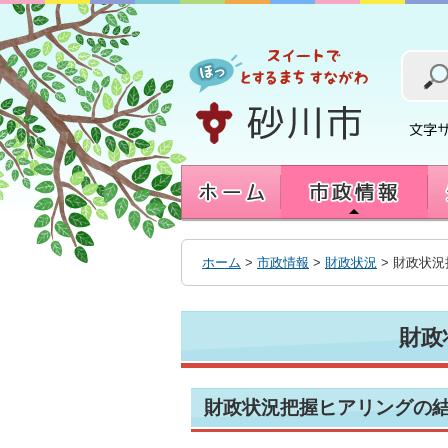
本
文
へ
移
動
す
る
ホーム
>
市政情報
>
財政状況
> 財政状
財政
財政状況把握ヒアリングの