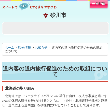
MENU
本
文
へ
移
動
す
る
ホーム
>
観光情報
>
お知らせ
> 道内客の道内旅行促進のための取組
について
道内客の道内旅行促進のための取組につい
て
北海道の取り組み
北海道では、ワークライフバランスの確保に向け、友人や家族と過ごす
ための休暇の取得を呼びかけるとともに、（公社）北海道観光機構と連携
し、道民による道内旅行を積極的にPRしていくこととしております。