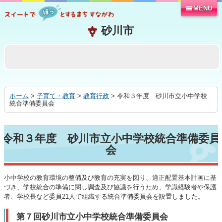
MENU
本
文
へ
移
動
す
る
ホーム
>
子育て・教育
>
教育行政
> 令和３年度 砂川市立小中学校
統合準備委員会
令和３年度 砂川市立小中学校統合準備委員
会
小中学校の教育環境の整備及び教育の充実を図り、適正配置基本計画に基
づき、学校統合の準備に関し調査及び協議を行うため、学識経験者や保護
者、学校長など委員21人で組織する統合準備委員会を設置しました。
第７回砂川市立小中学校統合準備委員会