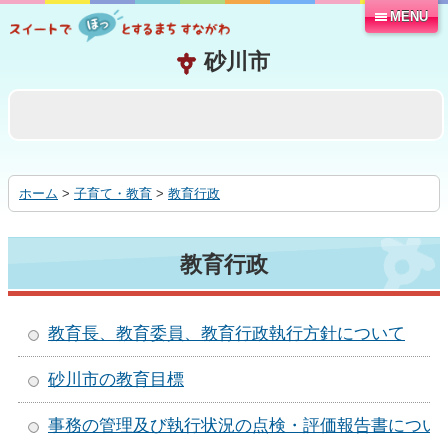
MENU
本
文
へ
移
動
す
る
ホーム
>
子育て・教育
>
教育行政
教育行政
教育長、教育委員、教育行政執行方針について
砂川市の教育目標
事務の管理及び執行状況の点検・評価報告書につい