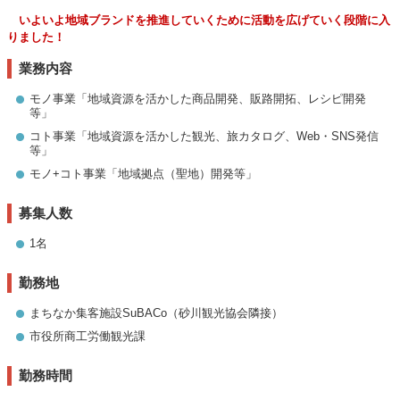
いよいよ地域ブランドを推進していくために活動を広げていく段階に入
りました！
業務内容
モノ事業「地域資源を活かした商品開発、販路開拓、レシピ開発
等」
コト事業「地域資源を活かした観光、旅カタログ、Web・SNS発信
等」
モノ+コト事業「地域拠点（聖地）開発等」
募集人数
1名
勤務地
まちなか集客施設SuBACo（砂川観光協会隣接）
市役所商工労働観光課
勤務時間