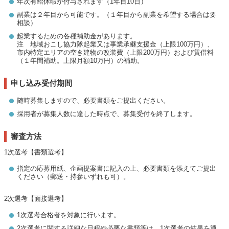
年次有給休暇が付与されます（1年目10日）
副業は２年目から可能です。（１年目から副業を希望する場合は要
相談）
起業するための各種補助金があります。
注 地域おこし協力隊起業又は事業承継支援金（上限100万円）、
市内特定エリアの空き建物の改装費（上限200万円）および賃借料
（１年間補助。上限月額10万円）の補助。
申し込み受付期間
随時募集しますので、必要書類をご提出ください。
採用者が募集人数に達した時点で、募集受付を終了します。
審査方法
1次選考【書類選考】
指定の応募用紙、企画提案書に記入の上、必要書類を添えてご提出
ください（郵送・持参いずれも可）。
2次選考【面接選考】
1次選考合格者を対象に行います。
2次選考に関する詳細な日程や必要な書類等は、1次選考の結果を通