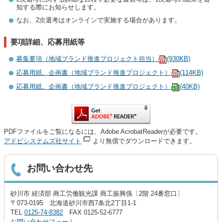
知する際にお知らせします。
なお、2次選考はオンラインで実施する場合があります。
要項詳細、応募用紙等
募集要項（地域ブランド推進プロジェクト担当）
(930KB)
応募用紙、企画書（地域ブランド推進プロジェクト）
(114KB)
応募用紙、企画書（地域ブランド推進プロジェクト）
(40KB)
PDFファイルをご覧になるには、Adobe AcrobatReaderが必要です。
アドビシステムズ社サイト
より無償でダウンロードできます。
お問い合わせ先
砂川市 経済部 商工労働観光課 商工振興係〔2階 24番窓口〕
〒073-0195 北海道砂川市西7条北2丁目1-1
TEL
0125-74-8382
FAX 0125-52-6777
お問い合わせフォーム