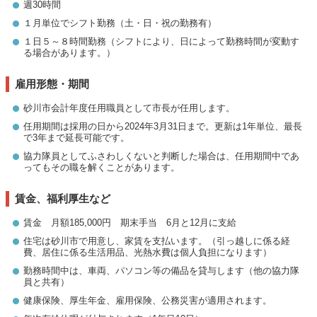
週30時間
１月単位でシフト勤務（土・日・祝の勤務有）
１日５～８時間勤務（シフトにより、日によって勤務時間が変動す
る場合があります。）
雇用形態・期間
砂川市会計年度任用職員として市長が任用します。
任用期間は採用の日から2024年3月31日まで。更新は1年単位、最長
で3年まで延長可能です。
協力隊員としてふさわしくないと判断した場合は、任用期間中であ
ってもその職を解くことがあります。
賃金、福利厚生など
賃金 月額185,000円 期末手当 6月と12月に支給
住宅は砂川市で用意し、家賃を支払います。（引っ越しに係る経
費、居住に係る生活用品、光熱水費は個人負担になります）
勤務時間中は、車両、パソコン等の備品を貸与します（他の協力隊
員と共有）
健康保険、厚生年金、雇用保険、公務災害が適用されます。