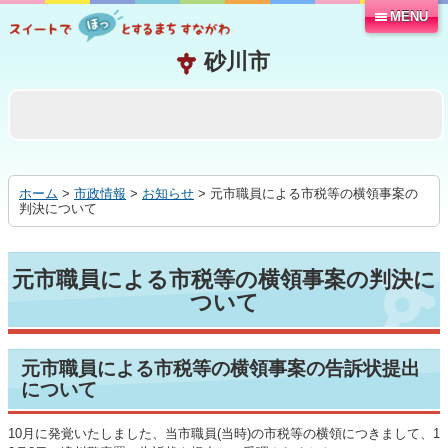
MENU
本
文
へ
移
動
す
る
ホーム
>
市政情報
>
お知らせ
> 元市職員に­よる市税等­の横領事案­の
判決につ­いて
元市職員に­よる市税等­の横領事案­の判決に
つ­いて
元市職員による市税等の横領事案の告訴状提出
について
10月に発覚いたしました、当市職員(当時)の市税等の横領につきまして、1