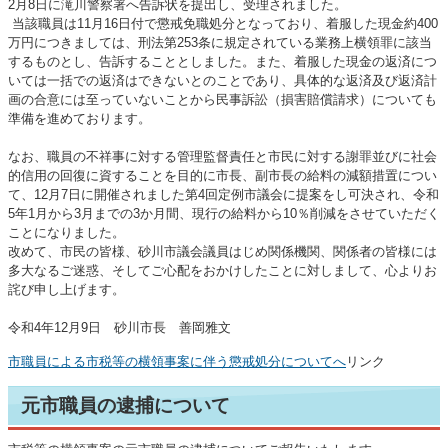
2月8日に滝川警察署へ告訴状を提出し、受理されました。
当該職員は11月16日付で懲戒免職処分となっており、着服した現金約400
万円につきましては、刑法第253条に規定されている業務上横領罪に該当
するものとし、告訴することとしました。また、着服した現金の返済につ
いては一括での返済はできないとのことであり、具体的な返済及び返済計
画の合意には至っていないことから民事訴訟（損害賠償請求）についても
準備を進めております。
なお、職員の不祥事に対する管理監督責任と市民に対する謝罪並びに社会
的信用の回復に資することを目的に市長、副市長の給料の減額措置につい
て、12月7日に開催されました第4回定例市議会に提案をし可決され、令和
5年1月から3月までの3か月間、現行の給料から10％削減をさせていただく
ことになりました。
改めて、市民の皆様、砂川市議会議員はじめ関係機関、関係者の皆様には
多大なるご迷惑、そしてご心配をおかけしたことに対しまして、心よりお
詫び申し上げます。
令和4年12月9日 砂川市長 善岡雅文
市職員による市税等の横領事案に伴う懲戒処分についてへ
リンク
元市職員の逮捕について