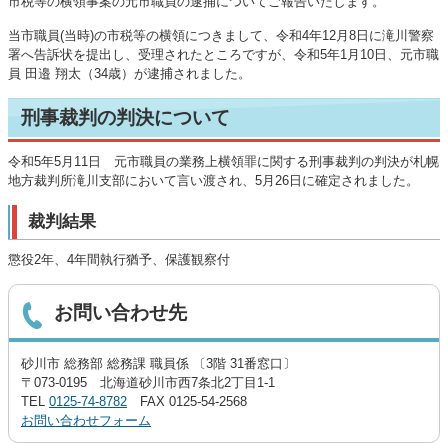
市税等の横領事案の元市職員の逮捕についてご報告いたします。
当市職員(当時)の市税等の横領につきまして、令和4年12月8日に滝川警察
署へ告訴状を提出し、受理されたところですが、令和5年1月10日、元市職
員 田邉 翔太（34歳）が逮捕されました。
刑事裁判の判決について
令和5年5月11日 元市職員の業務上横領罪に関する刑事裁判の判決が札幌
地方裁判所滝川支部において言い渡され、5月26日に確定されました。
裁判結果
懲役2年、4年間執行猶予、保護観察付
お問い合わせ先
砂川市 総務部 総務課 職員係 〔3階 31番窓口〕
〒073-0195 北海道砂川市西7条北2丁目1-1
TEL
0125-74-8782
FAX 0125-54-2568
お問い合わせフォーム